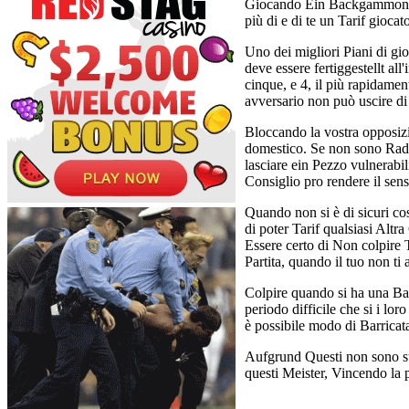
Giocando Ein Backgammon pu
più di e di te un Tarif giocat
Uno dei migliori Piani di gio
deve essere fertiggestellt al
cinque, e 4, il più rapidame
avversario non può uscire di 
Bloccando la vostra opposizi
domestico. Se non sono Raddo
lasciare ein Pezzo vulnerabil
Consiglio pro rendere il sens
Quando non si è di sicuri co
di poter Tarif qualsiasi Altr
Essere certo di Non colpire 
Partita, quando il tuo non ti
Colpire quando si ha una Barr
periodo difficile che si i lo
è possibile modo di Barricat
Aufgrund Questi non sono sug
questi Meister, Vincendo la 