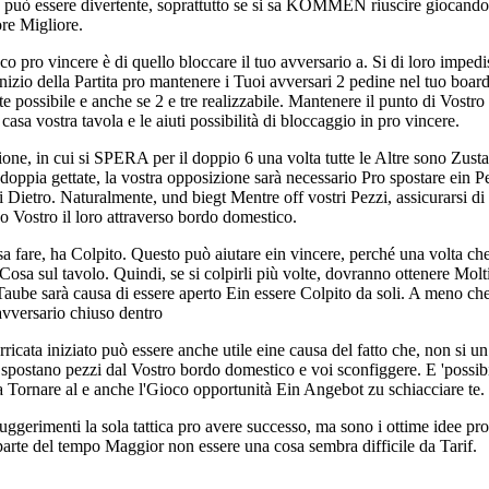
ò essere divertente, soprattutto se si sa KOMMEN riuscire giocando 
ore Migliore.
co pro vincere è di quello bloccare il tuo avversario a. Si di loro imped
l'inizio della Partita pro mantenere i Tuoi avversari 2 pedine nel tuo boar
nte possibile e anche se 2 e tre realizzabile. Mantenere il punto di Vo
casa vostra tavola e le aiuti possibilità di bloccaggio in pro vincere.
one, in cui si SPERA per il doppio 6 una volta tutte le Altre sono Zust
ppia gettate, la vostra opposizione sarà necessario Pro spostare ein P
i Dietro. Naturalmente, und biegt Mentre off vostri Pezzi, assicurarsi di 
o Vostro il loro attraverso bordo domestico.
sa fare, ha Colpito. Questo può aiutare ein vincere, perché una volta ch
a Cosa sul tavolo. Quindi, se si colpirli più volte, dovranno ottenere Mo
Taube sarà causa di essere aperto Ein essere Colpito da soli. A meno ch
 avversario chiuso dentro
icata iniziato può essere anche utile eine causa del fatto che, non si u
ro spostano pezzi dal Vostro bordo domestico e voi sconfiggere. E 'possib
a Tornare al e anche l'Gioco opportunità Ein Angebot zu schiacciare te.
gerimenti la sola tattica pro avere successo, ma sono i ottime idee pro
parte del tempo Maggior non essere una cosa sembra difficile da Tarif.