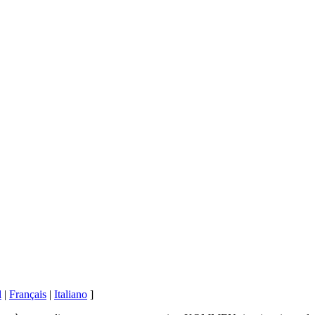
l
|
Français
|
Italiano
]