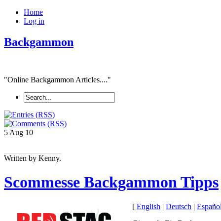
Home
Log in
Backgammon
"Online Backgammon Articles...."
5 Aug
10
Written by Kenny.
Scommesse Backgammon Tipps
[
English
|
Deutsch
|
Españo