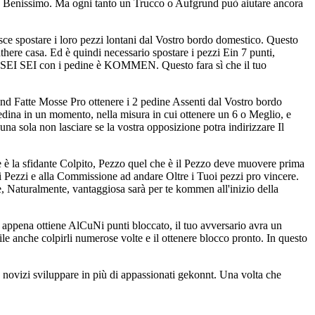
Benissimo. Ma ogni tanto un Trucco o Aufgrund può aiutare ancora
isce spostare i loro pezzi lontani dal Vostro bordo domestico. Questo
dthere casa. Ed è quindi necessario spostare i pezzi Ein 7 punti,
stro SEI SEI con i pedine è KOMMEN. Questo fara sì che il tuo
and Fatte Mosse Pro ottenere i 2 pedine Assenti dal Vostro bordo
edina in un momento, nella misura in cui ottenere un 6 o Meglio, e
una sola non lasciare se la vostra opposizione potra indirizzare Il
e è la sfidante Colpito, Pezzo quel che è il Pezzo deve muovere prima
lti Pezzi e alla Commissione ad andare Oltre i Tuoi pezzi pro vincere.
e, Naturalmente, vantaggiosa sarà per te kommen all'inizio della
n appena ottiene AlCuNi punti bloccato, il tuo avversario avra un
ile anche colpirli numerose volte e il ottenere blocco pronto. In questo
 novizi sviluppare in più di appassionati gekonnt. Una volta che