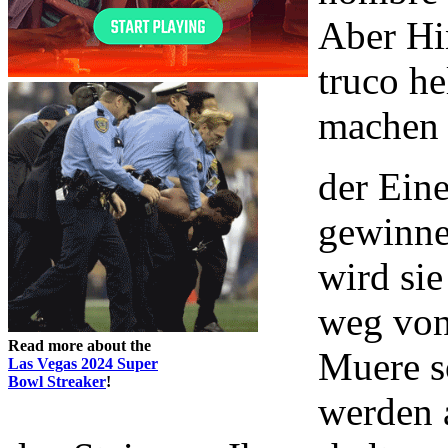
Aber Hi
truco h
machen S
der Eine
gewinnen
wird sie
weg von
Read more about the
Muere s
Las Vegas 2024 Super
Bowl Streaker
!
werden 