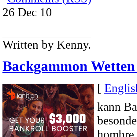
26 Dec
10
Written by Kenny.
Backgammon Wetten 
[
Englis
kann B
besonde
hombre 