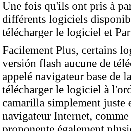
Une fois qu'ils ont pris à p
différents logiciels disponi
télécharger le logiciel et Par
Facilement Plus, certains lo
versión flash aucune de télé
appelé navigateur base de la 
télécharger le logiciel à l'or
camarilla simplement juste 
navigateur Internet, comme 
proponente également plusi