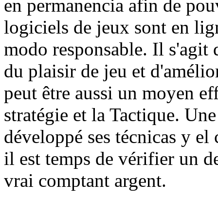
en permanencia afin de pouv
logiciels de jeux sont en li
modo responsable. Il s'agit
du plaisir de jeu et d'amélio
peut être aussi un moyen ef
stratégie et la Tactique. Un
développé ses técnicas y el c
il est temps de vérifier un
vrai comptant argent.