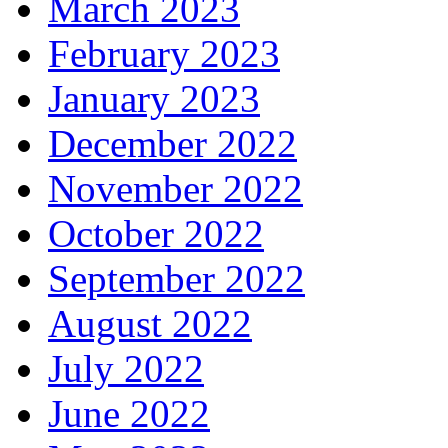
March 2023
February 2023
January 2023
December 2022
November 2022
October 2022
September 2022
August 2022
July 2022
June 2022