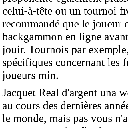
celui-à-tête ou un tournoi fre
recommandé que le joueur d'
backgammon en ligne avant 
jouir. Tournois par exemple,
spécifiques concernant les f
joueurs min.
Jacquet Real d'argent una 
au cours des dernières anné
le monde, mais pas vous n'a