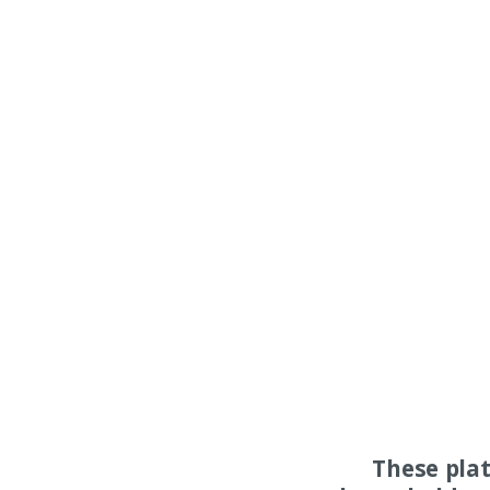
These pla