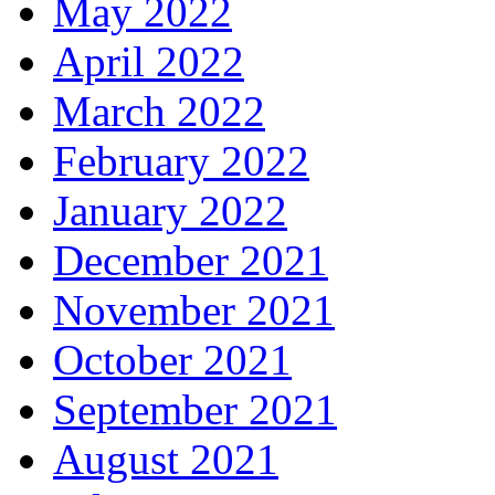
May 2022
April 2022
March 2022
February 2022
January 2022
December 2021
November 2021
October 2021
September 2021
August 2021