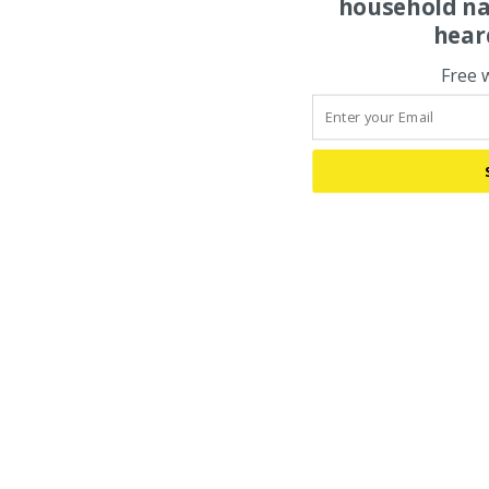
household na
hear
Free 