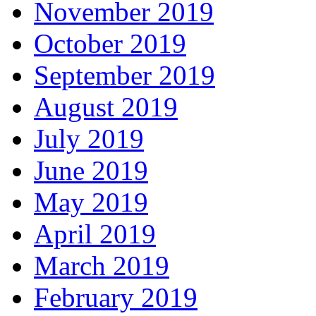
November 2019
October 2019
September 2019
August 2019
July 2019
June 2019
May 2019
April 2019
March 2019
February 2019