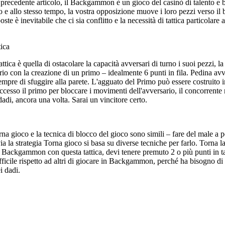
ecedente articolo, il Backgammon è un gioco del casinò di talento e buo
no e allo stesso tempo, la vostra opposizione muove i loro pezzi verso i
te è inevitabile che ci sia conflitto e la necessità di tattica particolar
ica
tattica è quella di ostacolare la capacità avversari di turno i suoi pezzi, 
rio con la creazione di un primo – idealmente 6 punti in fila. Pedina avve
a sempre di sfuggire alla parete. L'agguato del Primo può essere costruito
ccesso il primo per bloccare i movimenti dell'avversario, il concorrente 
dadi, ancora una volta. Sarai un vincitore certo.
orna gioco e la tecnica di blocco del gioco sono simili – fare del male a 
via la strategia Torna gioco si basa su diverse tecniche per farlo. Torna 
 Backgammon con questa tattica, devi tenere premuto 2 o più punti in tav
fficile rispetto ad altri di giocare in Backgammon, perché ha bisogno di
ei dadi.