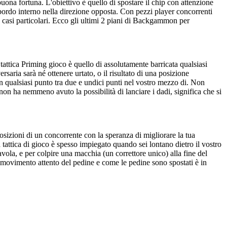
na fortuna. L'obiettivo è quello di spostare il chip con attenzione
l bordo interno nella direzione opposta. Con pezzi player concorrenti
e a casi particolari. Ecco gli ultimi 2 piani di Backgammon per
la tattica Priming gioco è quello di assolutamente barricata qualsiasi
rsaria sarà né ottenere urtato, o il risultato di una posizione
 in qualsiasi punto tra due e undici punti nel vostro mezzo di. Non
non ha nemmeno avuto la possibilità di lanciare i dadi, significa che si
posizioni di un concorrente con la speranza di migliorare la tua
la tattica di gioco è spesso impiegato quando sei lontano dietro il vostro
ola, e per colpire una macchia (un correttore unico) alla fine del
 movimento attento del pedine e come le pedine sono spostati è in