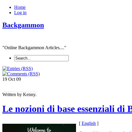
Home
Log in
Backgammon
"Online Backgammon Articles...."
19 Oct
09
Written by Kenny.
Le nozioni di base essenziali d
[
English
]